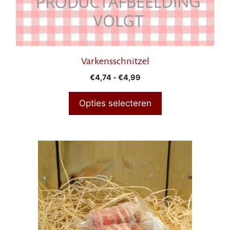
productpagina
Varkensschnitzel
Prijsklasse:
€
4,74
-
€
4,99
€4,74
tot
Opties selecteren
€4,99