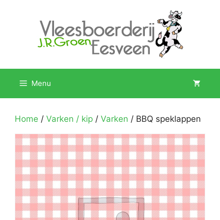
Ga
naar
de
inhoud
Menu
Home
/
Varken / kip
/
Varken
/ BBQ speklappen