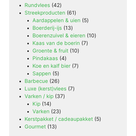
42
Rundvlees
42
producten
61
Streekproducten
61
producten
5
Aardappelen & uien
5
13
producten
Boerderij-ijs
13
producten
10
Boerenzuivel & eieren
10
7
producten
Kaas van de boerin
7
10
producten
Groente & fruit
10
4
producten
Pindakaas
4
producten
7
Koe en kalf bier
7
5
producten
Sappen
5
producten
26
Barbecue
26
producten
7
Luxe (kerst)vlees
7
37
producten
Varken / kip
37
14
producten
Kip
14
producten
23
Varken
23
producten
5
Kerstpakket / cadeaupakket
5
13
producten
Gourmet
13
producten