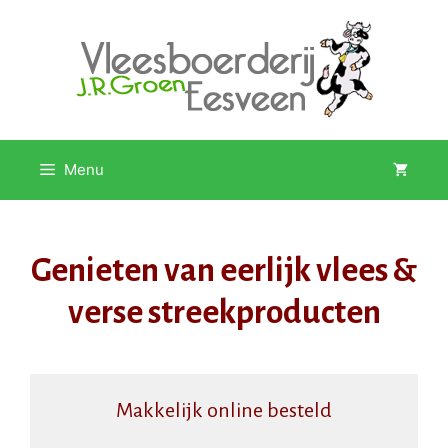
Ga
naar
de
inhoud
Menu
Genieten van eerlijk vlees &
verse streekproducten
Makkelijk online besteld