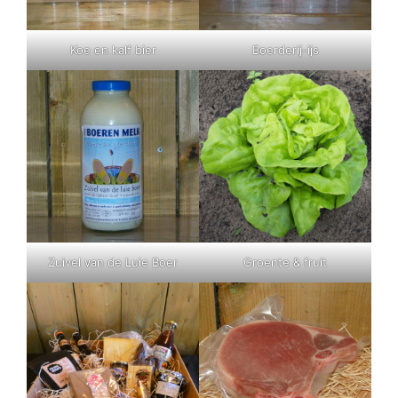
Koe en kalf bier
Boerderij-ijs
Zuivel van de Luie Boer
Groente & fruit