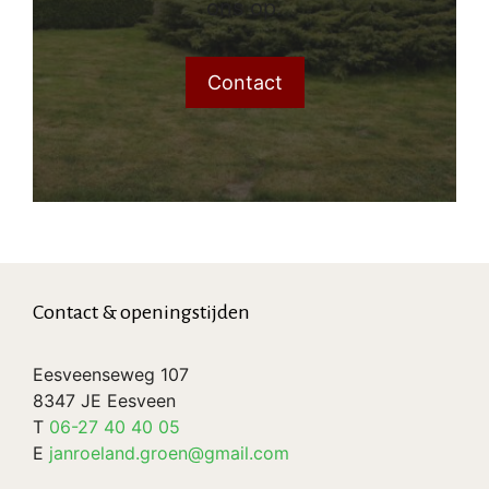
ons op.
Contact
Contact & openingstijden
Eesveenseweg 107
8347 JE Eesveen
T
06-27 40 40 05
E
janroeland.groen@gmail.com