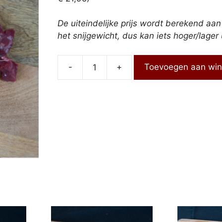
De uiteindelijke prijs wordt berekend aa
het snijgewicht, dus kan iets hoger/lager 
-
+
Toevoegen aan wi
Runderpoulet
aantal