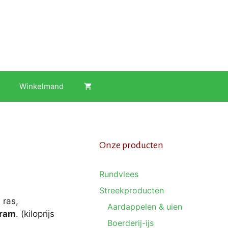
Winkelmand
Onze producten
Rundvlees
Streekproducten
 ras,
Aardappelen & uien
gram
. (kiloprijs
Boerderij-ijs