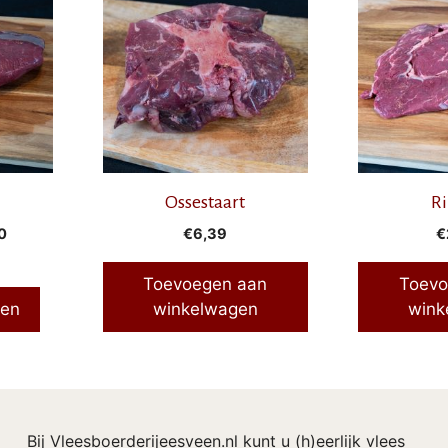
Ossestaart
Ri
Prijsklasse:
0
€
6,39
€
€27,95
tot
Toevoegen aan
Toevo
€55,90
ren
winkelwagen
wink
Bij Vleesboerderijeesveen.nl kunt u (h)eerlijk vlees