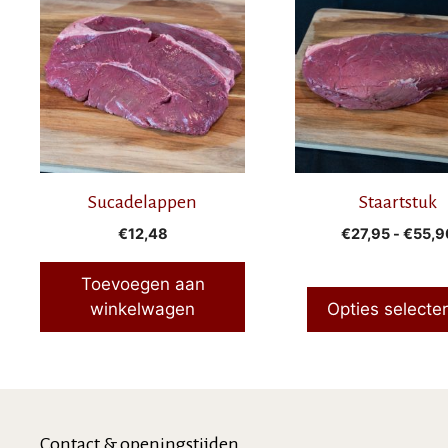
product
heeft
meerdere
variaties.
Deze
optie
kan
gekozen
Sucadelappen
Staartstuk
worden
op
€
12,48
€
27,95
-
€
55,9
de
productpagina
Toevoegen aan
winkelwagen
Opties selecte
Contact & openingstijden