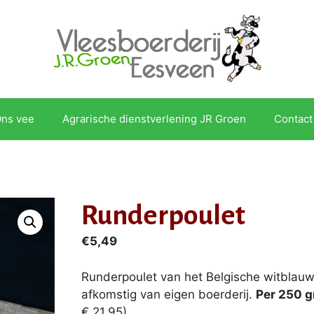
ns vee
Agrarische dienstverlening JR Groen
Contact
Runderpoulet
€
5,49
Runderpoulet van het Belgische witblauw
afkomstig van eigen boerderij.
Per 250 
€ 21,95)