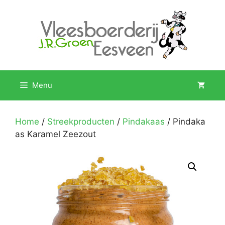
Ga
naar
de
inhoud
Menu
Home
/
Streekproducten
/
Pindakaas
/ Pindaka
as Karamel Zeezout