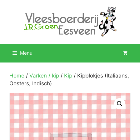
Ga
naar
de
inhoud
Menu
Home
/
Varken / kip
/
Kip
/ Kipblokjes (Italiaans,
Oosters, Indisch)