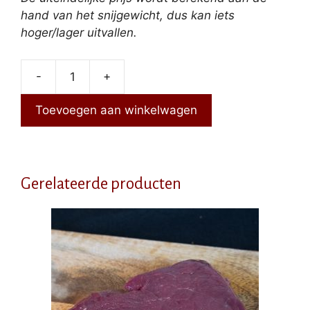
hand van het snijgewicht, dus kan iets
hoger/lager uitvallen.
-
+
Biefstuk
saté
Toevoegen aan winkelwagen
aantal
Gerelateerde producten