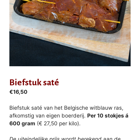
Biefstuk saté
€
16,50
Biefstuk saté van het Belgische witblauw ras,
afkomstig van eigen boerderij.
Per 10 stokjes á
600 gram
(€ 27,50 per kilo).
De uiteindelijke prijs wordt berekend aan de