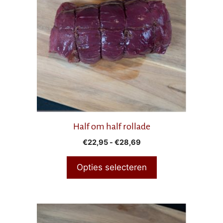
meerdere
variaties.
Deze
optie
kan
gekozen
worden
op
de
productpagina
Half om half rollade
Prijsklasse:
€
22,95
-
€
28,69
€22,95
tot
Opties selecteren
€28,69
Dit
product