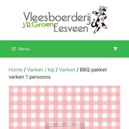
Ga
naar
de
inhoud
Menu
Home
/
Varken / kip
/
Varken
/ BBQ pakket
varken 1 persoons