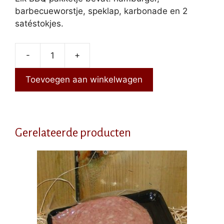
barbecueworstje, speklap, karbonade en 2
satéstokjes.
-
+
BBQ
pakket
Toevoegen aan winkelwagen
varken
1
persoons
aantal
Gerelateerde producten