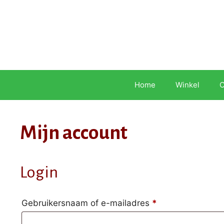
Ga
naar
de
inhoud
Home
Winkel
O
Mijn account
Login
Vereist
Gebruikersnaam of e-mailadres
*